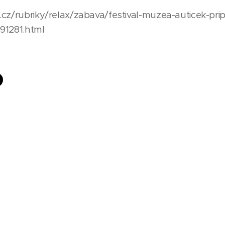
.cz/rubriky/relax/zabava/festival-muzea-auticek-pr
91281.html