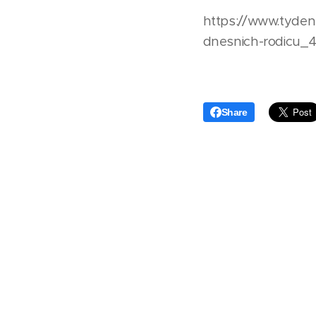
https://www.tyden
dnesnich-rodicu_4
Share